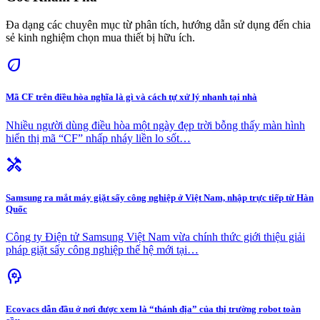
Đa dạng các chuyên mục từ phân tích, hướng dẫn sử dụng đến chia
sẻ kinh nghiệm chọn mua thiết bị hữu ích.
eco
Mã CF trên điều hòa nghĩa là gì và cách tự xử lý nhanh tại nhà
Nhiều người dùng điều hòa một ngày đẹp trời bỗng thấy màn hình
hiển thị mã “CF” nhấp nháy liền lo sốt…
handyman
Samsung ra mắt máy giặt sấy công nghiệp ở Việt Nam, nhập trực tiếp từ Hàn
Quốc
Công ty Điện tử Samsung Việt Nam vừa chính thức giới thiệu giải
pháp giặt sấy công nghiệp thế hệ mới tại…
psychology
Ecovacs dẫn đầu ở nơi được xem là “thánh địa” của thị trường robot toàn