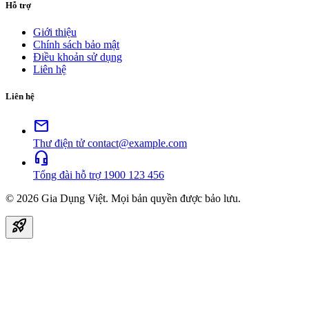
Hỗ trợ
Giới thiệu
Chính sách bảo mật
Điều khoản sử dụng
Liên hệ
Liên hệ
mail
Thư điện tử
contact@example.com
headset_mic
Tổng đài hỗ trợ
1900 123 456
© 2026
Gia Dụng Việt
. Mọi bản quyền được bảo lưu.
rocket_launch