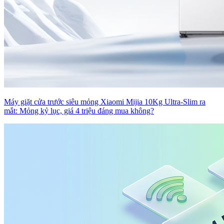
Máy giặt cửa trước siêu mỏng Xiaomi Mijia 10Kg Ultra-Slim ra
mắt: Mỏng kỷ lục, giá 4 triệu đáng mua không?