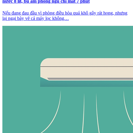
nước 8 lít, bù ẩm phòng ngủ chỉ mất 7 phút
Nếu đang đau đầu vì phòng điều hòa quá khô gây rát họng, nhưng
lại ngại bày vẽ cả máy lọc không…