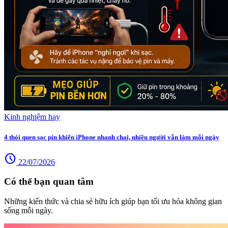
Kinh nghiệm hay
4 thói quen sạc pin khiến iPhone nhanh chai, nhiều người vẫn làm mỗi ngày
schedule
22/07/2026
Có thể bạn quan tâm
Những kiến thức và chia sẻ hữu ích giúp bạn tối ưu hóa không gian
sống mỗi ngày.