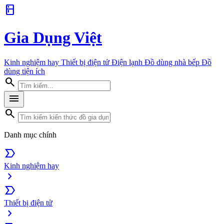
kitchen
Gia Dụng Việt
Kinh nghiệm hay
Thiết bị điện tử
Điện lạnh
Đồ dùng nhà bếp
Đồ
dùng tiện ích
search
menu
search
Danh mục chính
label_important
Kinh nghiệm hay
chevron_right
label_important
Thiết bị điện tử
chevron_right