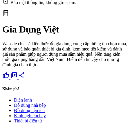
lock
Bảo mật thông tin, không gửi spam.
kitchen
Gia Dụng Việt
Website chia sẻ kiến thức đồ gia dụng cung cấp thông tin chọn mua,
sử dụng và bảo quản thiết bị gia đình, kèm mẹo tiết kiệm và đánh
giá sản phẩm giúp người dùng mua sắm hiệu quả. Nền tảng kiến
thức gia dụng hàng đầu Việt Nam. Điểm đến tin cậy cho những
đánh giá chân thực.
thumb_up
video_library
share
Khám phá
Điện lạnh
Đồ dùng nhà bếp
Đồ dùng tiện ích
Kinh nghiệm hay
Thiết bị điện tử