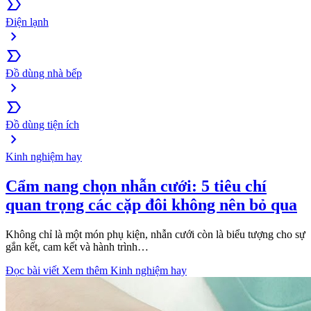
label_important
Điện lạnh
chevron_right
label_important
Đồ dùng nhà bếp
chevron_right
label_important
Đồ dùng tiện ích
chevron_right
Kinh nghiệm hay
Cẩm nang chọn nhẫn cưới: 5 tiêu chí
quan trọng các cặp đôi không nên bỏ qua
Không chỉ là một món phụ kiện, nhẫn cưới còn là biểu tượng cho sự
gắn kết, cam kết và hành trình…
Đọc bài viết
Xem thêm Kinh nghiệm hay