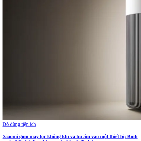
Đồ dùng tiện ích
Xiaomi gom máy lọc không khí và bù ẩm vào một thiết bị: Bình