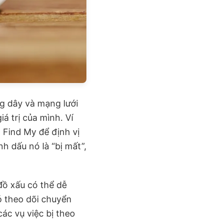
ng dây và mạng lưới
á trị của mình. Ví
 Find My để định vị
h dấu nó là “bị mất”,
đồ xấu có thể dễ
ó theo dõi chuyển
ác vụ việc bị theo