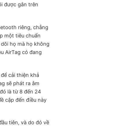
õi được gắn trên
uetooth riêng, chẳng
ập một tiêu chuẩn
o dõi họ mà họ không
ệu AirTag có đang
để cải thiện khả
ag sẽ phát ra âm
 đó là từ 8 đến 24
đề cập đến điều này
ầu tiên, và do đó về