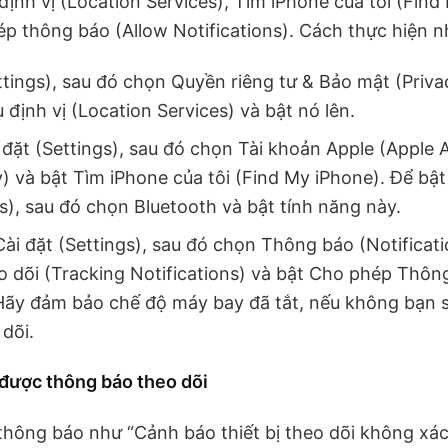
định vị (Location Services), Tìm iPhone của tôi (Find
p thông báo (Allow Notifications). Cách thực hiện n
ttings), sau đó chọn Quyền riêng tư & Bảo mật (Privac
 định vị (Location Services) và bật nó lên.
 đặt (Settings), sau đó chọn Tài khoản Apple (Apple
y) và bật Tìm iPhone của tôi (Find My iPhone). Để bật
gs), sau đó chọn Bluetooth và bật tính năng này.
Cài đặt (Settings), sau đó chọn Thông báo (Notificat
 dõi (Tracking Notifications) và bật Cho phép Thôn
. Hãy đảm bảo chế độ máy bay đã tắt, nếu không bạn
dõi.
 được thông báo theo dõi
hông báo như “Cảnh báo thiết bị theo dõi không xác