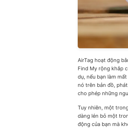
AirTag hoạt động bằn
Find My rộng khắp củ
dụ, nếu bạn làm mất 
nó trên bản đồ, phát
cho phép những ngườ
Tuy nhiên, một trong
dàng lén bỏ một tro
động của bạn mà khô