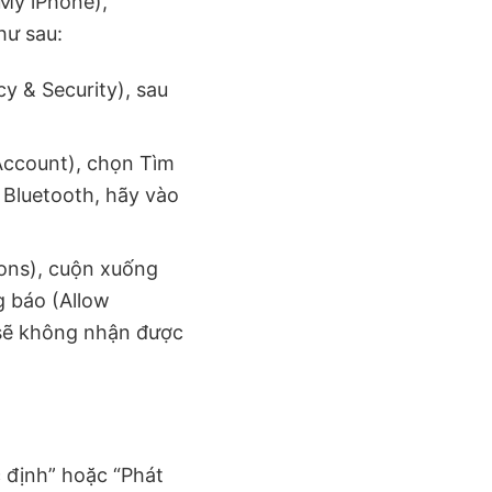
 My iPhone),
hư sau:
y & Security), sau
 Account), chọn Tìm
 Bluetooth, hãy vào
ions), cuộn xuống
g báo (Allow
 sẽ không nhận được
 định” hoặc “Phát