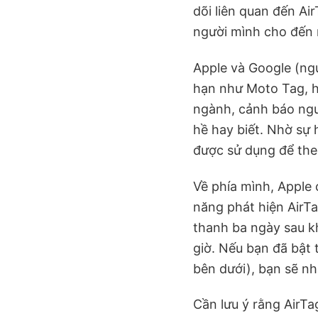
dõi liên quan đến Ai
người mình cho đến r
Apple và Google (ngư
hạn như Moto Tag, h
ngành, cảnh báo ngư
hề hay biết. Nhờ sự 
được sử dụng để the
Về phía mình, Apple 
năng phát hiện AirT
thanh ba ngày sau khi
giờ. Nếu bạn đã bật
bên dưới), bạn sẽ n
Cần lưu ý rằng AirTa