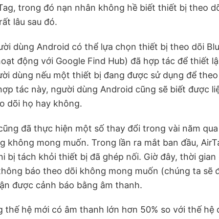
rTag, trong đó nạn nhân không hề biết thiết bị theo d
ất lâu sau đó.
ời dùng Android có thể lựa chọn thiết bị theo dõi Bl
oạt động với Google Find Hub) đã hợp tác để thiết l
ời dùng nếu một thiết bị đang được sử dụng để the
hợp tác này, người dùng Android cũng sẽ biết được li
o dõi họ hay không.
cũng đã thực hiện một số thay đổi trong vài năm qua 
ag không mong muốn. Trong lần ra mắt ban đầu, AirT
 bị tách khỏi thiết bị đã ghép nối. Giờ đây, thời gian
 thông báo theo dõi không mong muốn (chúng ta sẽ 
hận được cảnh báo bằng âm thanh.
g thế hệ mới có âm thanh lớn hơn 50% so với thế hệ đ