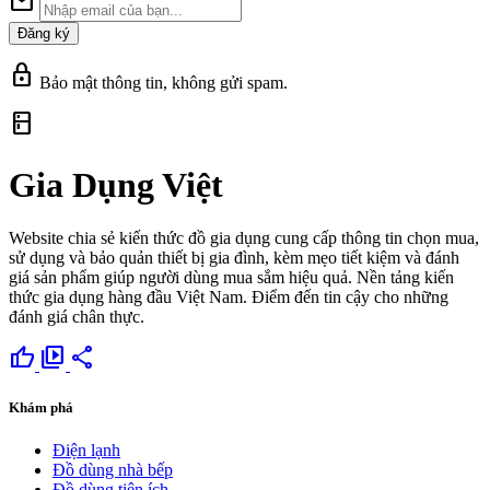
mail
Đăng ký
lock
Bảo mật thông tin, không gửi spam.
kitchen
Gia Dụng Việt
Website chia sẻ kiến thức đồ gia dụng cung cấp thông tin chọn mua,
sử dụng và bảo quản thiết bị gia đình, kèm mẹo tiết kiệm và đánh
giá sản phẩm giúp người dùng mua sắm hiệu quả. Nền tảng kiến
thức gia dụng hàng đầu Việt Nam. Điểm đến tin cậy cho những
đánh giá chân thực.
thumb_up
video_library
share
Khám phá
Điện lạnh
Đồ dùng nhà bếp
Đồ dùng tiện ích