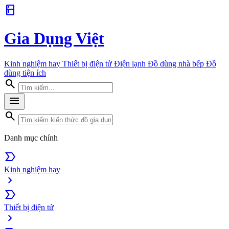
kitchen
Gia Dụng Việt
Kinh nghiệm hay
Thiết bị điện tử
Điện lạnh
Đồ dùng nhà bếp
Đồ
dùng tiện ích
search
menu
search
Danh mục chính
label_important
Kinh nghiệm hay
chevron_right
label_important
Thiết bị điện tử
chevron_right