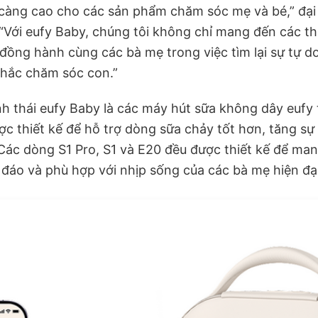
 càng cao cho các sản phẩm chăm sóc mẹ và bé,” đại
 “Với eufy Baby, chúng tôi không chỉ mang đến các th
ng hành cùng các bà mẹ trong việc tìm lại sự tự do,
hắc chăm sóc con.”
nh thái eufy Baby là các máy hút sữa không dây eufy
 thiết kế để hỗ trợ dòng sữa chảy tốt hơn, tăng sự 
 Các dòng S1 Pro, S1 và E20 đều được thiết kế để ma
n đáo và phù hợp với nhịp sống của các bà mẹ hiện đại