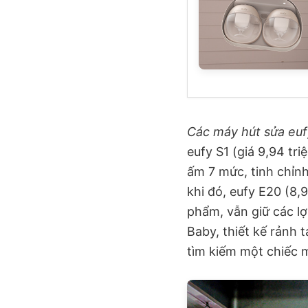
Các máy hút sửa eufy
eufy S1 (giá 9,94 tr
ấm 7 mức, tinh chỉn
khi đó, eufy E20 (8,9
phẩm, vẫn giữ các l
Baby, thiết kế rảnh
tìm kiếm một chiếc m