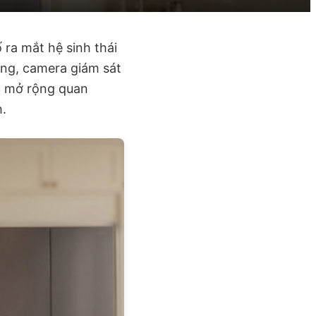
ra mắt hệ sinh thái
ùng, camera giám sát
ớc mở rộng quan
h.