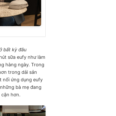
ở bất kỳ đâu
hút sữa eufy như làm
ụng hàng ngày. Trong
 hơn trong dải sản
t nối ứng dụng eufy
i những bà mẹ đang
 cận hơn.