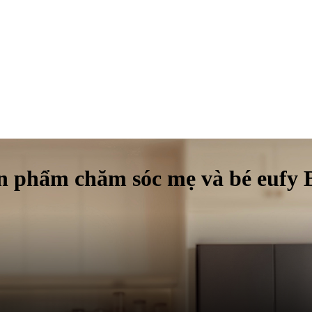
sản phẩm chăm sóc mẹ và bé eufy 