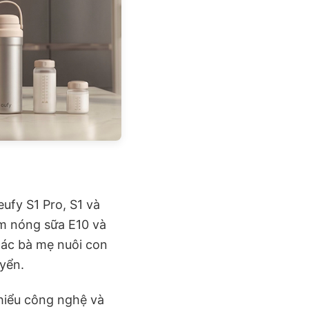
ufy S1 Pro, S1 và
âm nóng sữa E10 và
các bà mẹ nuôi con
uyển.
hiểu công nghệ và