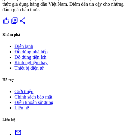
thức gia dụng hàng đầu Việt Nam. Điểm đến tin cậy cho những
đánh giá chân thực.
thumb_up
video_library
share
Khám phá
Điện lạnh
Đồ dùng nhà bếp
Đồ dùng tiện ích
Kinh nghiệm hay
Thiết bị điện tử
Hỗ trợ
Giới thiệu
Chính sách bảo mật
Điều khoản sử dụng
Liên hệ
Liên hệ
mail