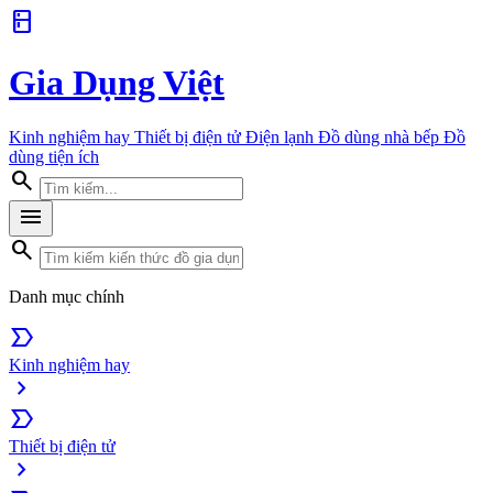
kitchen
Gia Dụng Việt
Kinh nghiệm hay
Thiết bị điện tử
Điện lạnh
Đồ dùng nhà bếp
Đồ
dùng tiện ích
search
menu
search
Danh mục chính
label_important
Kinh nghiệm hay
chevron_right
label_important
Thiết bị điện tử
chevron_right