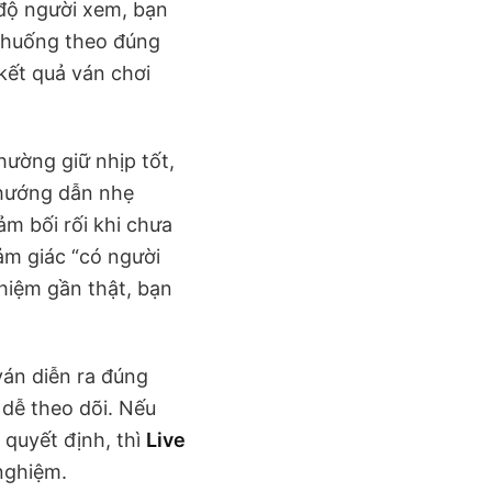
 độ người xem, bạn
nh huống theo đúng
 kết quả ván chơi
hường giữ nhịp tốt,
 hướng dẫn nhẹ
ảm bối rối khi chưa
cảm giác “có người
hiệm gần thật, bạn
ván diễn ra đúng
 dễ theo dõi. Nếu
 quyết định, thì
Live
 nghiệm.