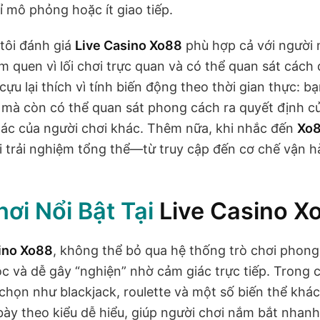
 mô phỏng hoặc ít giao tiếp.
tôi đánh giá
Live Casino
Xo88
phù hợp cả với người m
m quen vì lối chơi trực quan và có thể quan sát cách 
cựu lại thích vì tính biến động theo thời gian thực: 
mà còn có thể quan sát phong cách ra quyết định củ
tác của người chơi khác. Thêm nữa, khi nhắc đến
Xo
i trải nghiệm tổng thể—từ truy cập đến cơ chế vận h
ơi Nổi Bật Tại
Live Casino
X
ino
Xo88
, không thể bỏ qua hệ thống trò chơi phong
 và dễ gây “nghiện” nhờ cảm giác trực tiếp. Trong c
chọn như blackjack, roulette và một số biến thể khác
 bày theo kiểu dễ hiểu, giúp người chơi nắm bắt nhan