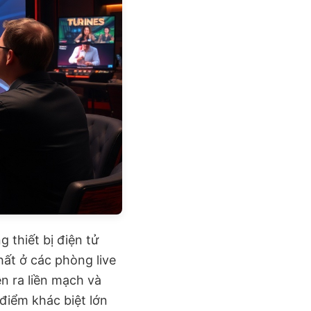
g thiết bị điện tử
hất ở các phòng live
ễn ra liền mạch và
 điểm khác biệt lớn