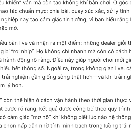
iều khiển” ván mà còn tạo không khí bàn chơi. Ở góc
thao tác chuẩn mực: chia bài, quay xúc xắc, xử lý tì
 nghiệp này tạo cảm giác tin tưởng, vì bạn hiểu rằng
 mập mờ.
iều bàn live và nhận ra một điểm: những dealer giỏi t
ng bị “rơi nhịp”. Họ không chỉ nhanh mà còn có cách
à hành động rõ ràng. Điều này giúp người chơi mới gi
hiểu hết thông số. Ngoài ra, trong không gian live, 
 trải nghiệm gần giống sòng thật hơn—và khi trải ng
m lý hơn.
t” còn thể hiện ở cách vận hành theo thời gian thực: 
đặt cược rõ ràng, kết quả được công bố theo quy trình
có cảm giác “mơ hồ” khi không biết lúc nào hệ thống
ựa chọn hấp dẫn nhờ tính minh bạch trong luồng trải