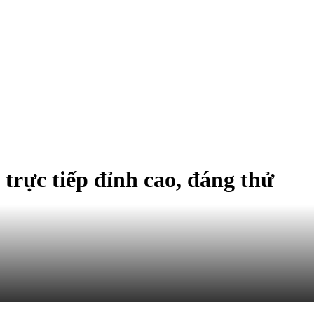
trực tiếp đỉnh cao, đáng thử