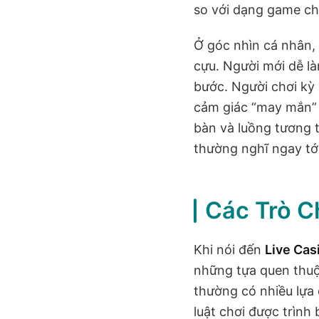
so với dạng game chỉ
Ở góc nhìn cá nhân, 
cựu. Người mới dễ là
bước. Người chơi kỳ 
cảm giác “may mắn” 
bàn và luồng tương 
thường nghĩ ngay tớ
Các Trò Ch
Khi nói đến
Live Cas
những tựa quen thuộc
thường có nhiều lựa 
luật chơi được trình