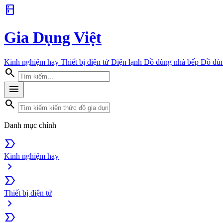
kitchen
Gia Dụng Việt
Kinh nghiệm hay
Thiết bị điện tử
Điện lạnh
Đồ dùng nhà bếp
Đồ dùn
search
menu
search
Danh mục chính
label_important
Kinh nghiệm hay
chevron_right
label_important
Thiết bị điện tử
chevron_right
label_important