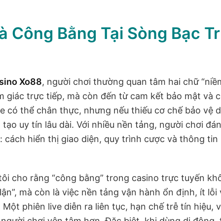
à Công Bằng Tại Sòng Bạc T
asino
Xo88
, người chơi thường quan tâm hai chữ “niềm
m giác trực tiếp, mà còn đến từ cam kết bảo mật và 
ve có thể chân thực, nhưng nếu thiếu cơ chế bảo vệ dữ
 tạo uy tín lâu dài. Với nhiều nền tảng, người chơi đá
 cách hiển thị giao diện, quy trình cược và thông tin
tôi cho rằng “công bằng” trong casino trực tuyến khô
ận”, mà còn là việc nền tảng vận hành ổn định, ít lỗi v
Một phiên live diễn ra liên tục, hạn chế trễ tín hiệu,
người chơi yên tâm hơn. Đặc biệt, khi dùng di động,