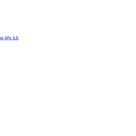
g tiện ích