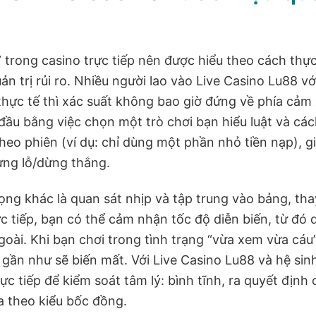
 trong casino trực tiếp nên được hiểu theo cách thực 
uản trị rủi ro. Nhiều người lao vào Live Casino Lu88 vớ
thực tế thì xác suất không bao giờ đứng về phía cảm
ầu bằng việc chọn một trò chơi bạn hiểu luật và các
theo phiên (ví dụ: chỉ dùng một phần nhỏ tiền nạp), 
ừng lỗ/dừng thắng.
ọng khác là quan sát nhịp và tập trung vào bảng, tha
c tiếp, bạn có thể cảm nhận tốc độ diễn biến, từ đó 
oài. Khi bạn chơi trong tình trạng “vừa xem vừa cáu
t gần như sẽ biến mất. Với Live Casino Lu88 và hệ sin
ực tiếp để kiểm soát tâm lý: bình tĩnh, ra quyết định
a theo kiểu bốc đồng.