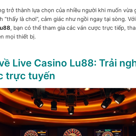
g trở thành lựa chọn của nhiều người khi muốn vừa gi
“thấy là chơi”, cảm giác như ngồi ngay tại sòng. Vớ
Lu88
, bạn có thể tham gia các ván cược trực tiếp, tha
n mọi thiết bị.
 về Live Casino Lu88: Trải ng
c trực tuyến