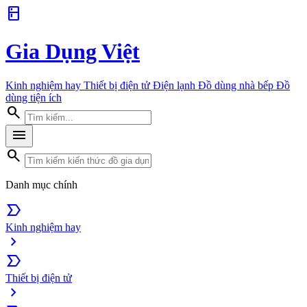
kitchen
Gia Dụng Việt
Kinh nghiệm hay
Thiết bị điện tử
Điện lạnh
Đồ dùng nhà bếp
Đồ
dùng tiện ích
search
menu
search
Danh mục chính
label_important
Kinh nghiệm hay
chevron_right
label_important
Thiết bị điện tử
chevron_right