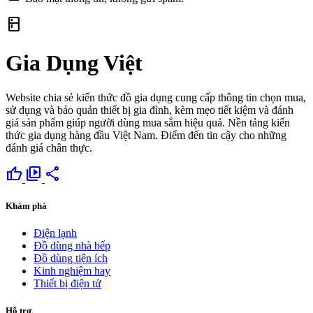
kitchen
Gia Dụng Việt
Website chia sẻ kiến thức đồ gia dụng cung cấp thông tin chọn mua,
sử dụng và bảo quản thiết bị gia đình, kèm mẹo tiết kiệm và đánh
giá sản phẩm giúp người dùng mua sắm hiệu quả. Nền tảng kiến
thức gia dụng hàng đầu Việt Nam. Điểm đến tin cậy cho những
đánh giá chân thực.
thumb_up
video_library
share
Khám phá
Điện lạnh
Đồ dùng nhà bếp
Đồ dùng tiện ích
Kinh nghiệm hay
Thiết bị điện tử
Hỗ trợ