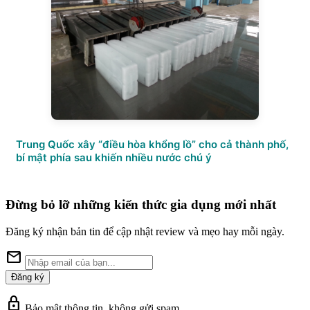
Trung Quốc xây “điều hòa khổng lồ” cho cả thành phố,
bí mật phía sau khiến nhiều nước chú ý
Đừng bỏ lỡ những kiến thức gia dụng mới nhất
Đăng ký nhận bản tin để cập nhật review và mẹo hay mỗi ngày.
mail
Đăng ký
lock
Bảo mật thông tin, không gửi spam.