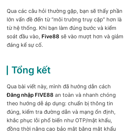
Qua các câu hỏi thường gặp, bạn sẽ thấy phần
lớn vấn đề đến từ “môi trường truy cập” hơn là
từ hệ thống. Khi bạn làm đúng bước và kiểm
soát đầu vào,
Five88
sẽ vào mượt hơn và giảm
đáng kể sự cố.
Tổng kết
Qua bài viết này, mình đã hướng dẫn cách
Đăng nhập FIVE88
an toàn và nhanh chóng
theo hướng dễ áp dụng: chuẩn bị thông tin
đúng, kiểm tra đường dẫn và mạng ổn định,
khắc phục lỗi phổ biến như OTP/mật khẩu,
đồng thời nâng cao bảo mật bằng mật khẩu