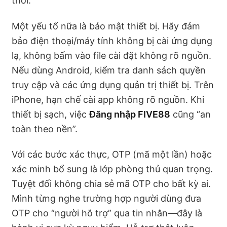
thời.
Một yếu tố nữa là bảo mật thiết bị. Hãy đảm
bảo điện thoại/máy tính không bị cài ứng dụng
lạ, không bấm vào file cài đặt không rõ nguồn.
Nếu dùng Android, kiểm tra danh sách quyền
truy cập và các ứng dụng quản trị thiết bị. Trên
iPhone, hạn chế cài app không rõ nguồn. Khi
thiết bị sạch, việc
Đăng nhập FIVE88
cũng “an
toàn theo nền”.
Với các bước xác thực, OTP (mã một lần) hoặc
xác minh bổ sung là lớp phòng thủ quan trọng.
Tuyệt đối không chia sẻ mã OTP cho bất kỳ ai.
Mình từng nghe trường hợp người dùng đưa
OTP cho “người hỗ trợ” qua tin nhắn—đây là