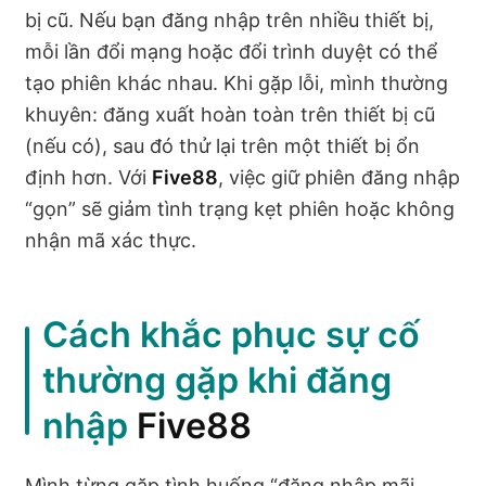
bị cũ. Nếu bạn đăng nhập trên nhiều thiết bị,
mỗi lần đổi mạng hoặc đổi trình duyệt có thể
tạo phiên khác nhau. Khi gặp lỗi, mình thường
khuyên: đăng xuất hoàn toàn trên thiết bị cũ
(nếu có), sau đó thử lại trên một thiết bị ổn
định hơn. Với
Five88
, việc giữ phiên đăng nhập
“gọn” sẽ giảm tình trạng kẹt phiên hoặc không
nhận mã xác thực.
Cách khắc phục sự cố
thường gặp khi đăng
nhập
Five88
Mình từng gặp tình huống “đăng nhập mãi