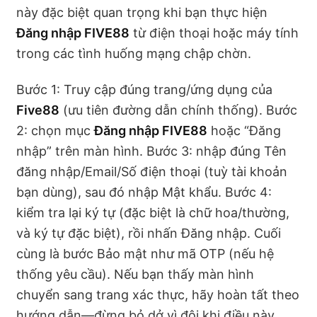
này đặc biệt quan trọng khi bạn thực hiện
Đăng nhập FIVE88
từ điện thoại hoặc máy tính
trong các tình huống mạng chập chờn.
Bước 1: Truy cập đúng trang/ứng dụng của
Five88
(ưu tiên đường dẫn chính thống). Bước
2: chọn mục
Đăng nhập FIVE88
hoặc “Đăng
nhập” trên màn hình. Bước 3: nhập đúng Tên
đăng nhập/Email/Số điện thoại (tuỳ tài khoản
bạn dùng), sau đó nhập Mật khẩu. Bước 4:
kiểm tra lại ký tự (đặc biệt là chữ hoa/thường,
và ký tự đặc biệt), rồi nhấn Đăng nhập. Cuối
cùng là bước Bảo mật như mã OTP (nếu hệ
thống yêu cầu). Nếu bạn thấy màn hình
chuyển sang trang xác thực, hãy hoàn tất theo
hướng dẫn—đừng bỏ dở vì đôi khi điều này