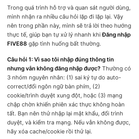
Trong quá trình hỗ trợ và quan sát người dùng,
mình nhận ra nhiều câu hỏi lặp đi lặp lại. Vậy
nên trong phần này, mình sẽ trả lời theo hướng
thực tế, giúp bạn tự xử lý nhanh khi
Đăng nhập
FIVE88
gặp tình huống bất thường.
Câu hỏi 1: Vì sao tôi nhập đúng thông tin
nhưng vẫn không đăng nhập được?
Thường có
3 nhóm nguyên nhân: (1) sai ký tự do auto-
correct/đổi ngôn ngữ bàn phím, (2)
cookie/trình duyệt xung đột, hoặc (3) mạng
chập chờn khiến phiên xác thực không hoàn
tất. Bạn nên thử nhập lại mật khẩu, đổi trình
duyệt, và kiểm tra mạng. Nếu vẫn không được,
hãy xóa cache/cookie rồi thử lại.