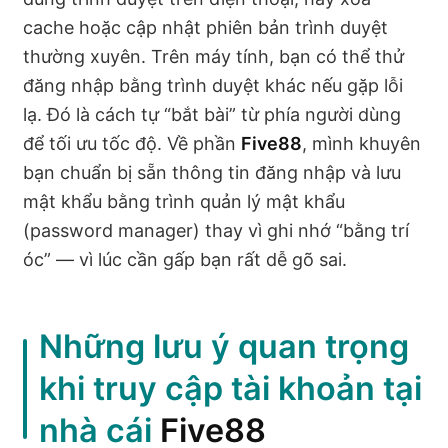
cache hoặc cập nhật phiên bản trình duyệt
thường xuyên. Trên máy tính, bạn có thể thử
đăng nhập bằng trình duyệt khác nếu gặp lỗi
lạ. Đó là cách tự “bắt bài” từ phía người dùng
để tối ưu tốc độ. Về phần
Five88
, mình khuyên
bạn chuẩn bị sẵn thông tin đăng nhập và lưu
mật khẩu bằng trình quản lý mật khẩu
(password manager) thay vì ghi nhớ “bằng trí
óc” — vì lúc cần gấp bạn rất dễ gõ sai.
Những lưu ý quan trọng
khi truy cập tài khoản tại
nhà cái
Five88