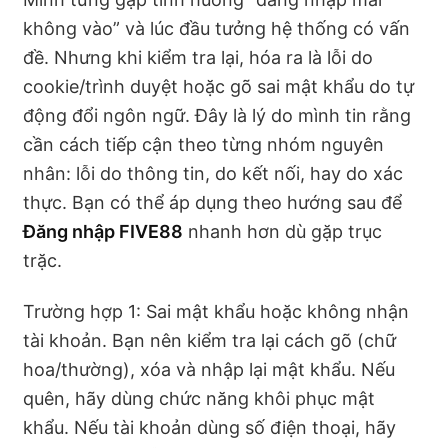
không vào” và lúc đầu tưởng hệ thống có vấn
đề. Nhưng khi kiểm tra lại, hóa ra là lỗi do
cookie/trình duyệt hoặc gõ sai mật khẩu do tự
động đổi ngôn ngữ. Đây là lý do mình tin rằng
cần cách tiếp cận theo từng nhóm nguyên
nhân: lỗi do thông tin, do kết nối, hay do xác
thực. Bạn có thể áp dụng theo hướng sau để
Đăng nhập FIVE88
nhanh hơn dù gặp trục
trặc.
Trường hợp 1: Sai mật khẩu hoặc không nhận
tài khoản. Bạn nên kiểm tra lại cách gõ (chữ
hoa/thường), xóa và nhập lại mật khẩu. Nếu
quên, hãy dùng chức năng khôi phục mật
khẩu. Nếu tài khoản dùng số điện thoại, hãy