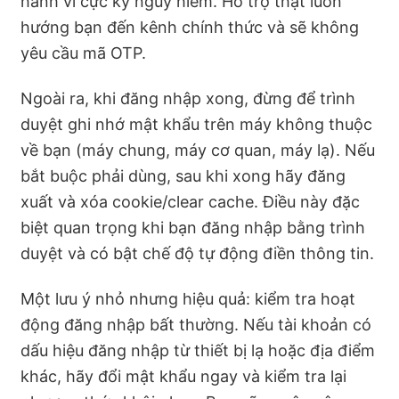
hành vi cực kỳ nguy hiểm. Hỗ trợ thật luôn
hướng bạn đến kênh chính thức và sẽ không
yêu cầu mã OTP.
Ngoài ra, khi đăng nhập xong, đừng để trình
duyệt ghi nhớ mật khẩu trên máy không thuộc
về bạn (máy chung, máy cơ quan, máy lạ). Nếu
bắt buộc phải dùng, sau khi xong hãy đăng
xuất và xóa cookie/clear cache. Điều này đặc
biệt quan trọng khi bạn đăng nhập bằng trình
duyệt và có bật chế độ tự động điền thông tin.
Một lưu ý nhỏ nhưng hiệu quả: kiểm tra hoạt
động đăng nhập bất thường. Nếu tài khoản có
dấu hiệu đăng nhập từ thiết bị lạ hoặc địa điểm
khác, hãy đổi mật khẩu ngay và kiểm tra lại