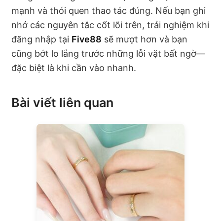
mạnh và thói quen thao tác đúng. Nếu bạn ghi
nhớ các nguyên tắc cốt lõi trên, trải nghiệm khi
đăng nhập tại
Five88
sẽ mượt hơn và bạn
cũng bớt lo lắng trước những lỗi vặt bất ngờ—
đặc biệt là khi cần vào nhanh.
Bài viết liên quan