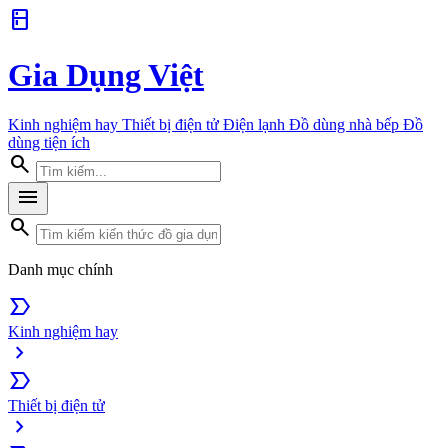
kitchen
Gia Dụng Việt
Kinh nghiệm hay
Thiết bị điện tử
Điện lạnh
Đồ dùng nhà bếp
Đồ
dùng tiện ích
search
menu
search
Danh mục chính
label_important
Kinh nghiệm hay
chevron_right
label_important
Thiết bị điện tử
chevron_right