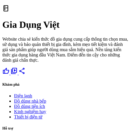
kitchen
Gia Dụng Việt
Website chia sẻ kiến thức đồ gia dụng cung cấp thông tin chọn mua,
sử dụng và bảo quản thiết bị gia đình, kèm mẹo tiết kiệm và đánh
giá sản phẩm giúp người dùng mua sắm hiệu quả. Nền tảng kiến
thức gia dụng hàng đầu Việt Nam. Điểm đến tin cậy cho những
đánh giá chân thực.
thumb_up
video_library
share
Khám phá
Điện lạnh
Đồ dùng nhà bếp
Đồ dùng tiện ích
Kinh nghiệm hay
Thiết bị điện tử
Hỗ trợ