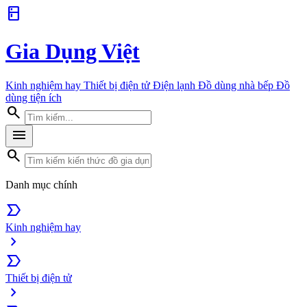
kitchen
Gia Dụng Việt
Kinh nghiệm hay
Thiết bị điện tử
Điện lạnh
Đồ dùng nhà bếp
Đồ
dùng tiện ích
search
menu
search
Danh mục chính
label_important
Kinh nghiệm hay
chevron_right
label_important
Thiết bị điện tử
chevron_right