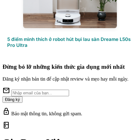
5 điểm mình thích ở robot hút bụi lau sàn Dreame L50s
Pro Ultra
Đừng bỏ lỡ những kiến thức gia dụng mới nhất
Đăng ký nhận bản tin để cập nhật review và mẹo hay mỗi ngày.
mail
Đăng ký
lock
Bảo mật thông tin, không gửi spam.
kitchen