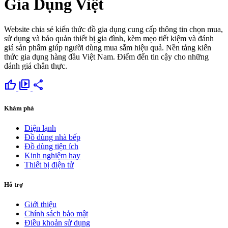
Gia Dụng Việt
Website chia sẻ kiến thức đồ gia dụng cung cấp thông tin chọn mua,
sử dụng và bảo quản thiết bị gia đình, kèm mẹo tiết kiệm và đánh
giá sản phẩm giúp người dùng mua sắm hiệu quả. Nền tảng kiến
thức gia dụng hàng đầu Việt Nam. Điểm đến tin cậy cho những
đánh giá chân thực.
thumb_up
video_library
share
Khám phá
Điện lạnh
Đồ dùng nhà bếp
Đồ dùng tiện ích
Kinh nghiệm hay
Thiết bị điện tử
Hỗ trợ
Giới thiệu
Chính sách bảo mật
Điều khoản sử dụng