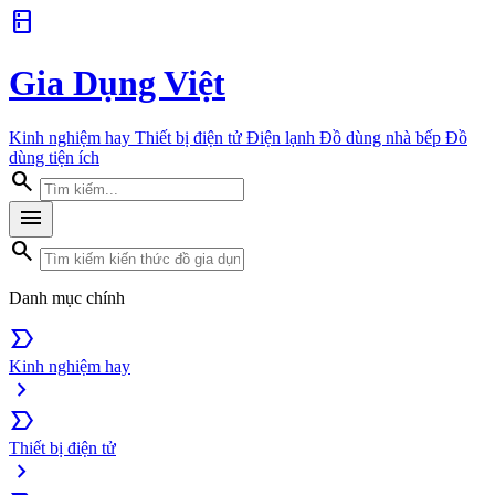
kitchen
Gia Dụng Việt
Kinh nghiệm hay
Thiết bị điện tử
Điện lạnh
Đồ dùng nhà bếp
Đồ
dùng tiện ích
search
menu
search
Danh mục chính
label_important
Kinh nghiệm hay
chevron_right
label_important
Thiết bị điện tử
chevron_right