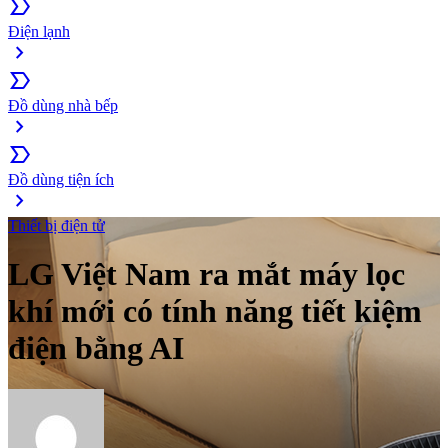
label_important
Điện lạnh
chevron_right
label_important
Đồ dùng nhà bếp
chevron_right
label_important
Đồ dùng tiện ích
chevron_right
Thiết bị điện tử
LG Việt Nam ra mắt máy lọc
khí mới có tính năng tiết kiệm
điện bằng AI