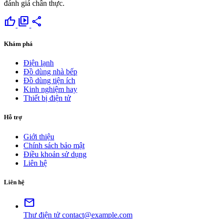
đánh giá chân thực.
thumb_up
video_library
share
Khám phá
Điện lạnh
Đồ dùng nhà bếp
Đồ dùng tiện ích
Kinh nghiệm hay
Thiết bị điện tử
Hỗ trợ
Giới thiệu
Chính sách bảo mật
Điều khoản sử dụng
Liên hệ
Liên hệ
mail
Thư điện tử
contact@example.com