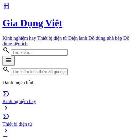
kitchen
Gia Dụng Việt
Kinh nghiệm hay
Thiết bị điện tử
Điện lạnh
Đồ dùng nhà bếp
Đồ
dùng tiện ích
search
menu
search
Danh mục chính
label_important
Kinh nghiệm hay
chevron_right
label_important
Thiết bị điện tử
chevron_right