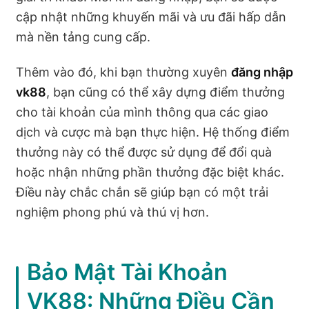
cập nhật những khuyến mãi và ưu đãi hấp dẫn
mà nền tảng cung cấp.
Thêm vào đó, khi bạn thường xuyên
đăng nhập
vk88
, bạn cũng có thể xây dựng điểm thưởng
cho tài khoản của mình thông qua các giao
dịch và cược mà bạn thực hiện. Hệ thống điểm
thưởng này có thể được sử dụng để đổi quà
hoặc nhận những phần thưởng đặc biệt khác.
Điều này chắc chắn sẽ giúp bạn có một trải
nghiệm phong phú và thú vị hơn.
Bảo Mật Tài Khoản
VK88: Những Điều Cần