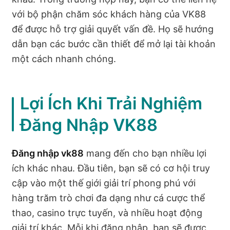
với bộ phận chăm sóc khách hàng của VK88
để được hỗ trợ giải quyết vấn đề. Họ sẽ hướng
dẫn bạn các bước cần thiết để mở lại tài khoản
một cách nhanh chóng.
Lợi Ích Khi Trải Nghiệm
Đăng Nhập VK88
Đăng nhập vk88
mang đến cho bạn nhiều lợi
ích khác nhau. Đầu tiên, bạn sẽ có cơ hội truy
cập vào một thế giới giải trí phong phú với
hàng trăm trò chơi đa dạng như cá cược thể
thao, casino trực tuyến, và nhiều hoạt động
giải trí khác. Mỗi khi đăng nhập, bạn sẽ được