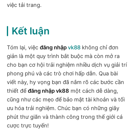
việc tải trang.
Kết luận
Tóm lại, việc
đăng nhập
vk88
không chỉ đơn
giản là một quy trình bắt buộc mà còn mở ra
cho bạn cơ hội trải nghiệm nhiều dịch vụ giải trí
phong phú và các trò chơi hấp dẫn. Qua bài
viết này, hy vọng bạn đã nắm rõ các bước cần
thiết để
đăng nhập vk88
một cách dễ dàng,
cũng như các mẹo để bảo mật tài khoản và tối
ưu hóa trải nghiệm. Chúc bạn có những giây
phút thư giãn và thành công trong thế giới cá
cược trực tuyến!