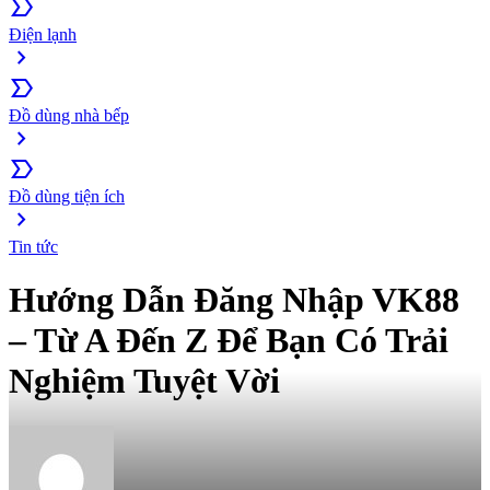
label_important
Điện lạnh
chevron_right
label_important
Đồ dùng nhà bếp
chevron_right
label_important
Đồ dùng tiện ích
chevron_right
Tin tức
Hướng Dẫn Đăng Nhập VK88
– Từ A Đến Z Để Bạn Có Trải
Nghiệm Tuyệt Vời