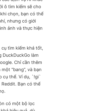
i ô tìm kiếm sẽ cho
khi chọn, bạn có thể
hí, nhưng có giới
ình ảnh và thực hiện
cụ tìm kiếm khá tốt,
ng DuckDuckGo làm
Google. Chỉ cần thêm
à một “bang”, và bạn
cụ thể. Ví dụ, `!gi`
n Reddit. Bạn có thể
họ.
òn có một bộ lọc
 khá hiệu quả, dù