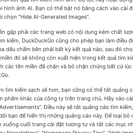
ọi hình ảnh AI. Bạn có thể bật nó bằng cách vào cài
rồi chọn “Hide AI-Generated Images”.
n gặp phải các trang web có nội dung kém chất lư
tìm kiếm, DuckDuckGo cũng cho phép bạn làm điều đó.
a dấu chấm bên phải bất kỳ kết quả nào, sau đó chọn
ên miền đó sẽ không còn xuất hiện trong kết quả tìm 
h các tên miền đã chặn và bỏ chặn chúng bất cứ lúc 
kGo.
ệm tìm kiếm sạch sẽ hơn, bạn cũng có thể tắt quảng
ản phẩm khác của công ty trên trang chủ. Hãy vào cà
Advertisements”. Điều này sẽ tắt quảng cáo tìm kiếm
õi bạn để hiển thị những quảng cáo này. Để loại bỏ 
xuống cuối trang cài đặt tương tự và tắt các mục như
cy Newsletters”, “Homepage Privacy Tips”, “Help Im