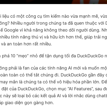
ỏi liệu có một công cụ tìm kiếm nào vừa mạnh mẽ, vừ
hông? Nhiều người trong chúng ta đã quen thuộc vớ
hế Google vì khả năng không theo dõi người dùng. N
hiều tính năng thú vị và hữu ích hơn thế, giúp trải 
 và an toàn hơn rất nhiều.
 phá 10 “mẹo” nhỏ để tận dụng tối đa DuckDuckGo n
ông phải là fan của các tính năng AI mới và muốn mộ
hoàn toàn có thể tắt chúng đi. DuckDuckGo gần đây 
may mắn là chúng ta có thể vô hiệu hóa phần lớn. Để
i đặt của DuckDuckGo, chọn mục “AI Features”, sau đó
ác này sẽ loại bỏ các kết quả AI và lời nhắc dùng chat
úp giao diện gọn gàng hơn.