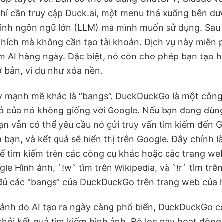
hỉ cần truy cập Duck.ai, một menu thả xuống bên dướ
nh ngôn ngữ lớn (LLM) mà mình muốn sử dụng. Sau 
thích mà không cần tạo tài khoản. Dịch vụ này miễn p
m AI hàng ngày. Đặc biệt, nó còn cho phép bạn tạo h
 bản, ví dụ như xóa nền.
ỳ mạnh mẽ khác là “bangs”. DuckDuckGo là một công 
uả của nó không giống với Google. Nếu bạn đang dù
ạn vẫn có thể yêu cầu nó gửi truy vấn tìm kiếm đến 
a bạn, và kết quả sẽ hiển thị trên Google. Đây chính l
 tìm kiếm trên các công cụ khác hoặc các trang web 
le Hình ảnh, `!w` tìm trên Wikipedia, và `!r` tìm trê
ủ các “bangs” của DuckDuckGo trên trang web của 
 ảnh do AI tạo ra ngày càng phổ biến, DuckDuckGo c
” khỏi kết quả tìm kiếm hình ảnh. Bộ lọc này hoạt động