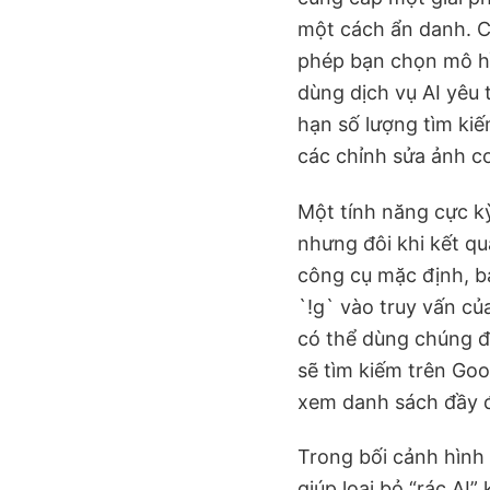
một cách ẩn danh. C
phép bạn chọn mô hì
dùng dịch vụ AI yêu 
hạn số lượng tìm kiế
các chỉnh sửa ảnh cơ
Một tính năng cực k
nhưng đôi khi kết q
công cụ mặc định, b
`!g` vào truy vấn củ
có thể dùng chúng để
sẽ tìm kiếm trên Goog
xem danh sách đầy đ
Trong bối cảnh hình
giúp loại bỏ “rác AI