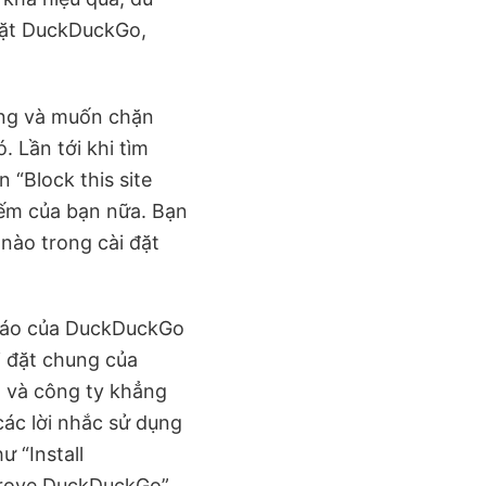
 đặt DuckDuckGo,
ợng và muốn chặn
 Lần tới khi tìm
 “Block this site
kiếm của bạn nữa. Bạn
nào trong cài đặt
 cáo của DuckDuckGo
i đặt chung của
, và công ty khẳng
các lời nhắc sử dụng
 “Install
prove DuckDuckGo”.