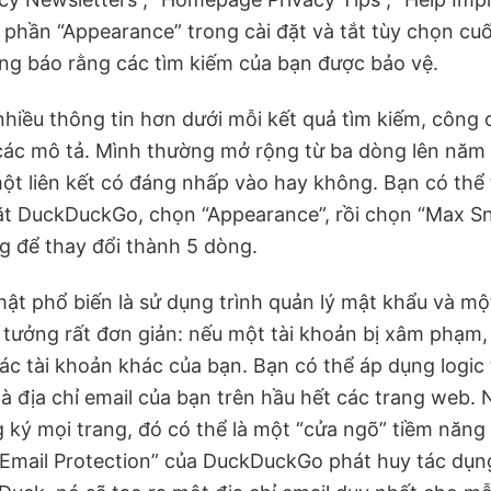
phần “Appearance” trong cài đặt và tắt tùy chọn cuố
ng báo rằng các tìm kiếm của bạn được bảo vệ.
iều thông tin hơn dưới mỗi kết quả tìm kiếm, công
các mô tả. Mình thường mở rộng từ ba dòng lên năm 
t liên kết có đáng nhấp vào hay không. Bạn có thể t
ặt DuckDuckGo, chọn “Appearance”, rồi chọn “Max Sn
 để thay đổi thành 5 dòng.
mật phổ biến là sử dụng trình quản lý mật khẩu và m
 tưởng rất đơn giản: nếu một tài khoản bị xâm phạm, 
các tài khoản khác của bạn. Bạn có thể áp dụng logic
à địa chỉ email của bạn trên hầu hết các trang web.
 ký mọi trang, đó có thể là một “cửa ngõ” tiềm năng c
 “Email Protection” của DuckDuckGo phát huy tác dụn