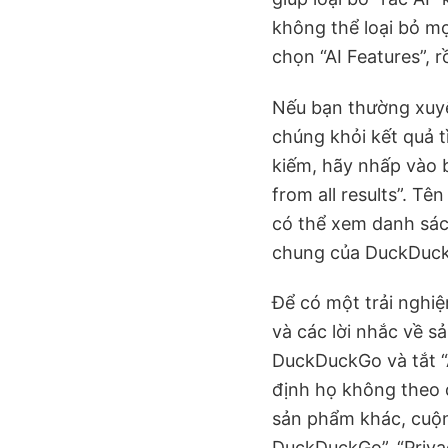
không thể loại bỏ m
chọn “AI Features”, 
Nếu bạn thường xuyê
chúng khỏi kết quả 
kiếm, hãy nhấp vào b
from all results”. T
có thể xem danh sác
chung của DuckDuc
Để có một trải nghi
và các lời nhắc về s
DuckDuckGo và tắt “
định họ không theo d
sản phẩm khác, cuộn 
DuckDuckGo”, “Priva