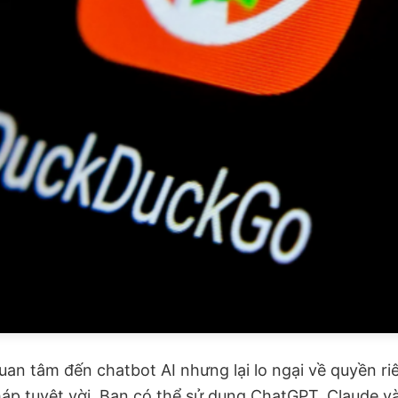
uan tâm đến chatbot AI nhưng lại lo ngại về quyền 
áp tuyệt vời. Bạn có thể sử dụng ChatGPT, Claude và