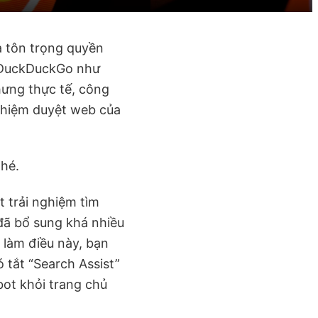
a tôn trọng quyền
i DuckDuckGo như
hưng thực tế, công
nghiệm duyệt web của
hé.
t trải nghiệm tìm
đã bổ sung khá nhiều
 làm điều này, bạn
 tắt “Search Assist”
bot khỏi trang chủ