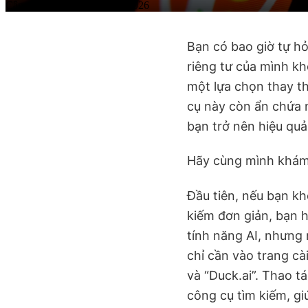
Cập nhật lúc • 03 tháng 06, 2026
Bạn có bao giờ tự h
riêng tư của mình k
một lựa chọn thay t
cụ này còn ẩn chứa n
bạn trở nên hiệu quả
Hãy cùng mình khám
Đầu tiên, nếu bạn kh
kiếm đơn giản, bạn 
tính năng AI, nhưng 
chỉ cần vào trang cà
và “Duck.ai”. Thao t
công cụ tìm kiếm, gi