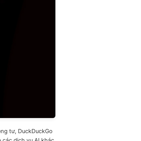
riêng tư, DuckDuckGo
 các dịch vụ AI khác