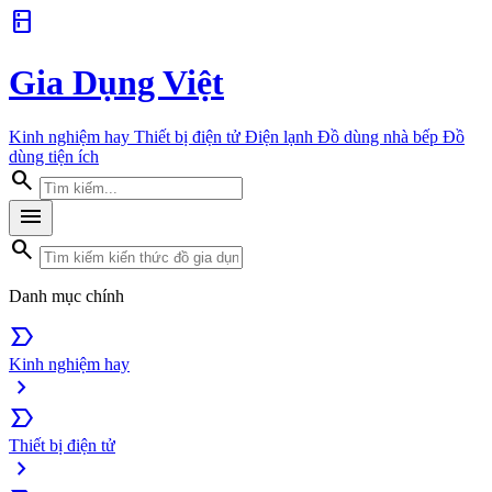
kitchen
Gia Dụng Việt
Kinh nghiệm hay
Thiết bị điện tử
Điện lạnh
Đồ dùng nhà bếp
Đồ
dùng tiện ích
search
menu
search
Danh mục chính
label_important
Kinh nghiệm hay
chevron_right
label_important
Thiết bị điện tử
chevron_right