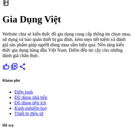
kitchen
Gia Dụng Việt
Website chia sẻ kiến thức đồ gia dụng cung cấp thông tin chọn mua,
sử dụng và bảo quản thiết bị gia đình, kèm mẹo tiết kiệm và đánh
giá sản phẩm giúp người dùng mua sắm hiệu quả. Nền tảng kiến
thức gia dụng hàng đầu Việt Nam. Điểm đến tin cậy cho những
đánh giá chân thực.
thumb_up
video_library
share
Khám phá
Điện lạnh
Đồ dùng nhà bếp
Đồ dùng tiện ích
Kinh nghiệm hay
Thiết bị điện tử
Hỗ trợ