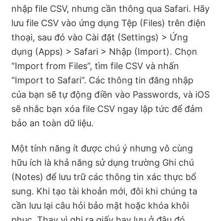
nhập file CSV, nhưng cần thông qua Safari. Hãy
lưu file CSV vào ứng dụng Tệp (Files) trên điện
thoại, sau đó vào Cài đặt (Settings) > Ứng
dụng (Apps) > Safari > Nhập (Import). Chọn
“Import from Files”, tìm file CSV và nhấn
“Import to Safari”. Các thông tin đăng nhập
của bạn sẽ tự động điền vào Passwords, và iOS
sẽ nhắc bạn xóa file CSV ngay lập tức để đảm
bảo an toàn dữ liệu.
Một tính năng ít được chú ý nhưng vô cùng
hữu ích là khả năng sử dụng trường Ghi chú
(Notes) để lưu trữ các thông tin xác thực bổ
sung. Khi tạo tài khoản mới, đôi khi chúng ta
cần lưu lại câu hỏi bảo mật hoặc khóa khôi
phục. Thay vì ghi ra giấy hay lưu ở đâu đó