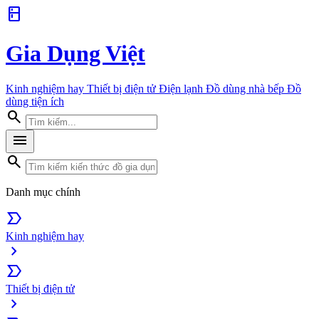
kitchen
Gia Dụng Việt
Kinh nghiệm hay
Thiết bị điện tử
Điện lạnh
Đồ dùng nhà bếp
Đồ
dùng tiện ích
search
menu
search
Danh mục chính
label_important
Kinh nghiệm hay
chevron_right
label_important
Thiết bị điện tử
chevron_right