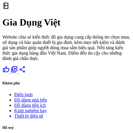
kitchen
Gia Dụng Việt
Website chia sẻ kiến thức đồ gia dụng cung cấp thông tin chọn mua,
sử dụng và bảo quản thiết bị gia đình, kèm mẹo tiết kiệm và đánh
giá sản phẩm giúp người dùng mua sắm hiệu quả. Nền tảng kiến
thức gia dụng hàng đầu Việt Nam. Điểm đến tin cậy cho những
đánh giá chân thực.
thumb_up
video_library
share
Khám phá
Điện lạnh
Đồ dùng nhà bếp
Đồ dùng tiện ích
Kinh nghiệm hay
Thiết bị điện tử
Hỗ trợ