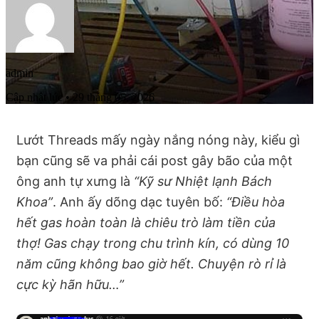
admin
Cập nhật lúc • 29 tháng 05, 2026
Lướt Threads mấy ngày nắng nóng này, kiểu gì
bạn cũng sẽ va phải cái post gây bão của một
ông anh tự xưng là
“Kỹ sư Nhiệt lạnh Bách
Khoa”
. Anh ấy dõng dạc tuyên bố:
“Điều hòa
hết gas hoàn toàn là chiêu trò làm tiền của
thợ! Gas chạy trong chu trình kín, có dùng 10
năm cũng không bao giờ hết. Chuyện rò rỉ là
cực kỳ hãn hữu…”