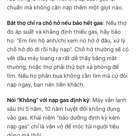
chuẩn mà không cần nạp thêm một giọt nào.
Bắt thợ chỉ ra chỗ hở nếu bảo hết gas
: Nếu thợ
đo áp suất và khẳng định thiếu gas, hãy bảo
họ: “Em tìm hộ anh/chị xem nó hở ở đâu, xử lý
chỗ hở đó đi rồi hãy nạp”. Chỗ hở thường sẽ có
vết dầu máy loang ra rất dễ thấy bằng mắt
thường, hoặc thợ phải thử bọt xà phòng để
tìm. Nếu họ phân bua không cần tìm mà cứ đòi
nạp ngay, bạn nên tiễn khách.
Nói “Không” với nạp gas định kỳ
: Máy vẫn lạnh
sâu thì 5 năm, 10 năm tuyệt đối không đụng
vào gas. Khái niệm “bảo dưỡng định kỳ kèm
nạp gas” chỉ là văn vở để móc túi người tiêu
dùng mà thôi.