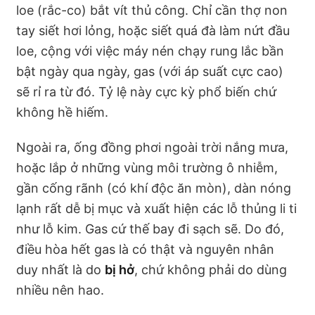
loe (rắc-co) bắt vít thủ công. Chỉ cần thợ non
tay siết hơi lỏng, hoặc siết quá đà làm nứt đầu
loe, cộng với việc máy nén chạy rung lắc bần
bật ngày qua ngày, gas (với áp suất cực cao)
sẽ rỉ ra từ đó. Tỷ lệ này cực kỳ phổ biến chứ
không hề hiếm.
Ngoài ra, ống đồng phơi ngoài trời nắng mưa,
hoặc lắp ở những vùng môi trường ô nhiễm,
gần cống rãnh (có khí độc ăn mòn), dàn nóng
lạnh rất dễ bị mục và xuất hiện các lỗ thủng li ti
như lỗ kim. Gas cứ thế bay đi sạch sẽ. Do đó,
điều hòa hết gas là có thật và nguyên nhân
duy nhất là do
bị hở
, chứ không phải do dùng
nhiều nên hao.