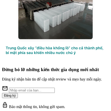
Trung Quốc xây “điều hòa khổng lồ” cho cả thành phố,
bí mật phía sau khiến nhiều nước chú ý
Đừng bỏ lỡ những kiến thức gia dụng mới nhất
Đăng ký nhận bản tin để cập nhật review và mẹo hay mỗi ngày.
mail
Đăng ký
lock
Bảo mật thông tin, không gửi spam.