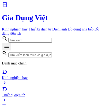
kitchen
Gia Dụng Việt
Kinh nghiệm hay
Thiết bị điện tử
Điện lạnh
Đồ dùng nhà bếp
Đồ
dùng tiện ích
search
menu
search
Danh mục chính
label_important
Kinh nghiệm hay
chevron_right
label_important
Thiết bị điện tử
chevron_right