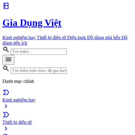
kitchen
Gia Dụng Việt
Kinh nghiệm hay
Thiết bị điện tử
Điện lạnh
Đồ dùng nhà bếp
Đồ
dùng tiện ích
search
menu
search
Danh mục chính
label_important
Kinh nghiệm hay
chevron_right
label_important
Thiết bị điện tử
chevron_right