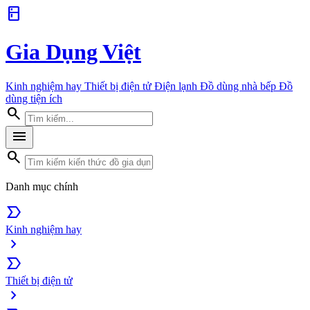
kitchen
Gia Dụng Việt
Kinh nghiệm hay
Thiết bị điện tử
Điện lạnh
Đồ dùng nhà bếp
Đồ
dùng tiện ích
search
menu
search
Danh mục chính
label_important
Kinh nghiệm hay
chevron_right
label_important
Thiết bị điện tử
chevron_right